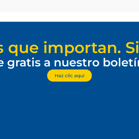
s que importan. Si
e gratis a nuestro bolet
Haz clic aquí