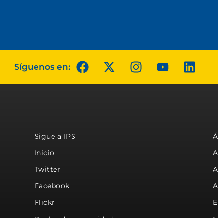
Síguenos en:
Sigue a IPS
Á
Inicio
A
Twitter
A
Facebook
A
Flickr
E