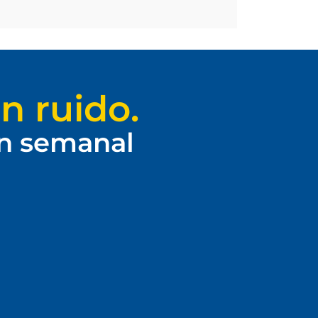
n ruido.
ín semanal