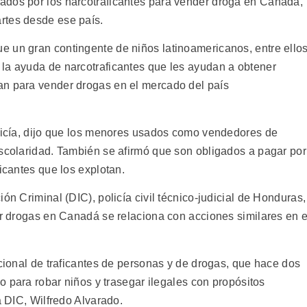
ados por los narcotraficantes para vender droga en Canadá,
rtes desde ese país.
 un gran contingente de niños latinoamericanos, entre ello
la ayuda de narcotraficantes que les ayudan a obtener
an para vender drogas en el mercado del país
olicía, dijo que los menores usados como vendedores de
escolaridad. También se afirmó que son obligados a pagar por
icantes que los explotan.
ón Criminal (DIC), policía civil técnico-judicial de Honduras,
ar drogas en Canadá se relaciona con acciones similares en e
acional de traficantes de personas y de drogas, que hace dos
ño para robar niños y trasegar ilegales con propósitos
a DIC, Wilfredo Alvarado.