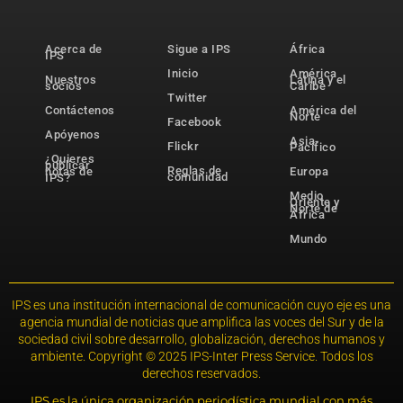
Acerca de
Sigue a IPS
África
IPS
Inicio
América
Nuestros
Latina y el
socios
Caribe
Twitter
Contáctenos
América del
Norte
Facebook
Apóyenos
Asia-
Flickr
Pacífico
¿Quieres
publicar
Reglas de
notas de
Europa
comunidad
IPS?
Medio
Oriente y
Norte de
África
Mundo
IPS es una institución internacional de comunicación cuyo eje es una
agencia mundial de noticias que amplifica las voces del Sur y de la
sociedad civil sobre desarrollo, globalización, derechos humanos y
ambiente. Copyright © 2025 IPS-Inter Press Service. Todos los
derechos reservados.
IPS es la única organización periodística mundial con más