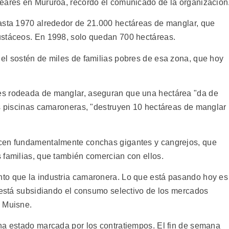
eares en Mururoa, recordó el comunicado de la organización
asta 1970 alrededor de 21.000 hectáreas de manglar, que
ustáceos. En 1998, solo quedan 700 hectáreas.
el sostén de miles de familias pobres de esa zona, que hoy
es rodeada de manglar, aseguran que una hectárea "da de
as piscinas camaroneras, "destruyen 10 hectáreas de manglar
ucen fundamentalmente conchas gigantes y cangrejos, que
 familias, que también comercian con ellos.
to que la industria camaronera. Lo que está pasando hoy es
l está subsidiando el consumo selectivo de los mercados
e Muisne.
ha estado marcada por los contratiempos. El fin de semana