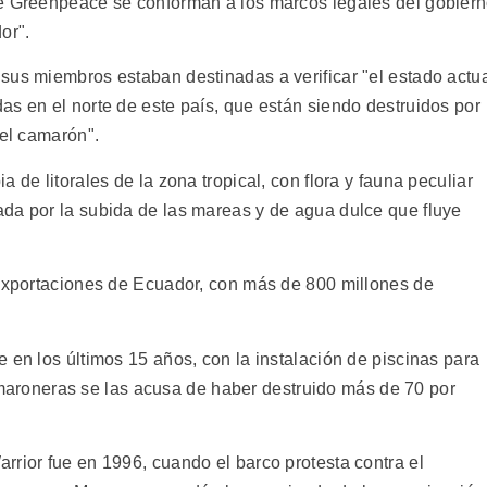
de Greenpeace se conforman a los marcos legales del gobier
or".
sus miembros estaban destinadas a verificar "el estado actu
as en el norte de este país, que están siendo destruidos por
del camarón".
 de litorales de la zona tropical, con flora y fauna peculiar
da por la subida de las mareas y de agua dulce que fluye
 exportaciones de Ecuador, con más de 800 millones de
 en los últimos 15 años, con la instalación de piscinas para
 camaroneras se las acusa de haber destruido más de 70 por
rrior fue en 1996, cuando el barco protesta contra el