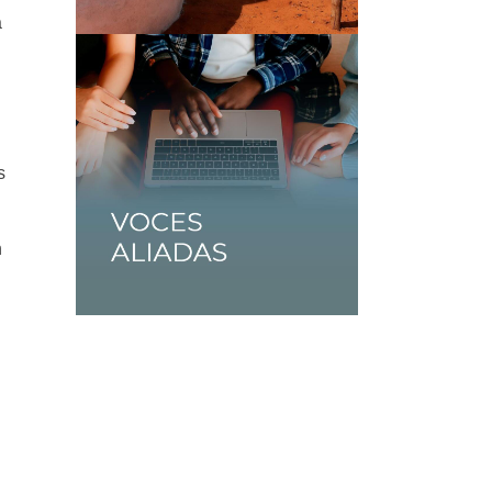
a
s
n