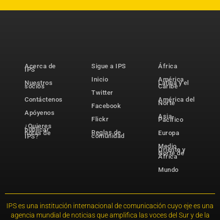
Acerca de
Sigue a IPS
África
IPS
Inicio
América
Nuestros
Latina y el
socios
Caribe
Twitter
Contáctenos
América del
Norte
Facebook
Apóyenos
Asia-
Flickr
Pacífico
¿Quieres
publicar
Reglas de
notas de
Europa
comunidad
IPS?
Medio
Oriente y
Norte de
África
Mundo
IPS es una institución internacional de comunicación cuyo eje es una
agencia mundial de noticias que amplifica las voces del Sur y de la