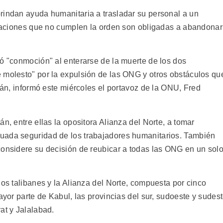
rindan ayuda humanitaria a trasladar su personal a un
nizaciones que no cumplen la orden son obligadas a abandonar
tó "conmoción" al enterarse de la muerte de los dos
 molesto" por la expulsión de las ONG y otros obstáculos qu
stán, informó este miércoles el portavoz de la ONU, Fred
n, entre ellas la opositora Alianza del Norte, a tomar
uada seguridad de los trabajadores humanitarios. También
considere su decisión de reubicar a todas las ONG en un sol
los talibanes y la Alianza del Norte, compuesta por cinco
ayor parte de Kabul, las provincias del sur, sudoeste y sudes
at y Jalalabad.