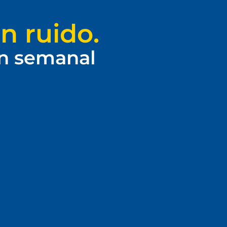
n ruido.
ín semanal