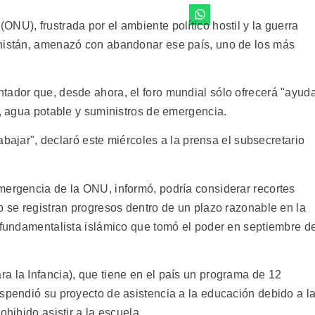
NU), frustrada por el ambiente político hostil y la guerra
anistán, amenazó con abandonar ese país, uno de los más
tador que, desde ahora, el foro mundial sólo ofrecerá "ayud
s, agua potable y suministros de emergencia.
rabajar", declaró este miércoles a la prensa el subsecretario
mergencia de la ONU, informó, podría considerar recortes
o se registran progresos dentro de un plazo razonable en la
o fundamentalista islámico que tomó el poder en septiembre d
a la Infancia), que tiene en el país un programa de 12
uspendió su proyecto de asistencia a la educación debido a l
ohibido asistir a la escuela.