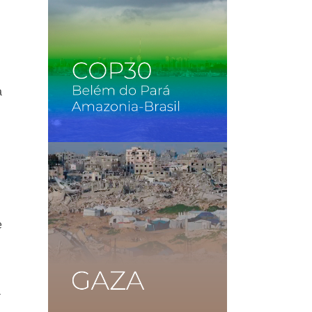
a
e
a