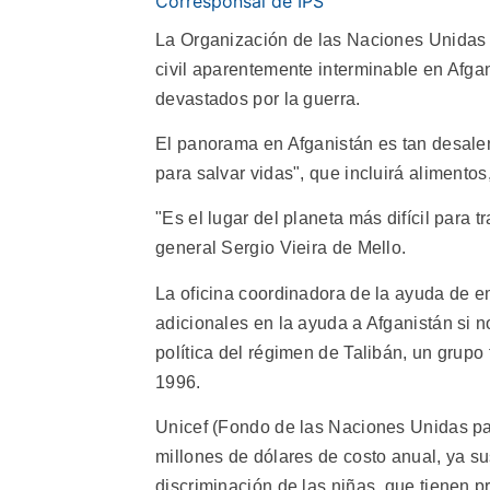
Corresponsal de IPS
La Organización de las Naciones Unidas (O
civil aparentemente interminable en Afg
devastados por la guerra.
El panorama en Afganistán es tan desalen
para salvar vidas", que incluirá alimento
"Es el lugar del planeta más difícil para t
general Sergio Vieira de Mello.
La oficina coordinadora de la ayuda de e
adicionales en la ayuda a Afganistán si n
política del régimen de Talibán, un grup
1996.
Unicef (Fondo de las Naciones Unidas par
millones de dólares de costo anual, ya s
discriminación de las niñas, que tienen pr