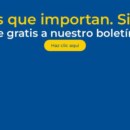
s que importan. Si
e gratis a nuestro bolet
Haz clic aquí