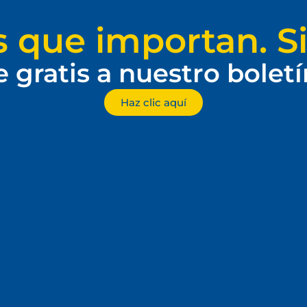
s que importan. Si
e gratis a nuestro bolet
Haz clic aquí