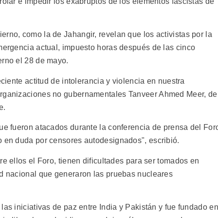
rolar e impedir los exabruptos de los elementos fascistas de
rno, como la de Jahangir, revelan que los activistas por la
emergencia actual, impuesto horas después de las cinco
erno el 28 de mayo.
eciente actitud de intolerancia y violencia en nuestra
 organizaciones no gubernamentales Tanveer Ahmed Meer, de
e.
que fueron atacados durante la conferencia de prensa del For
o en duda por censores autodesignados", escribió.
re ellos el Foro, tienen dificultades para ser tomados en
ad nacional que generaron las pruebas nucleares
las iniciativas de paz entre India y Pakistán y fue fundado e