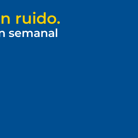
n ruido.
ín semanal