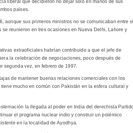
cia liberal que decidieron no dejar sólo en manos de sus
 ambos países.
6, aunque sus primeros ministros no se comunicaban entre sí
es se reunieron en tres ocasiones en Nueva Delhi, Lahore y
ativas extraoficiales habrían contribuido a que el jefe de
iera la celebración de negociaciones, poco después de
or segunda vez, en febrero de 1997.
tajas de mantener buenas relaciones comerciales con los
 tiene mucho en común con Pakistán en la esfera cultural y
ternación la llegada al poder en India del derechista Partid
tinuar el programa nuclear indio y construir un polémico
istente en la localidad de Ayodhya.