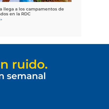
la llega a los campamentos de
ados en la RDC
>>
n ruido.
ín semanal