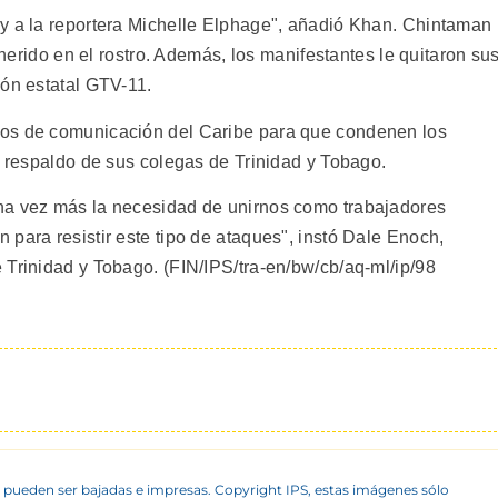
y a la reportera Michelle Elphage", añadió Khan. Chintaman
ó herido en el rostro. Además, los manifestantes le quitaron su
ión estatal GTV-11.
ios de comunicación del Caribe para que condenen los
l respaldo de sus colegas de Trinidad y Tobago.
na vez más la necesidad de unirnos como trabajadores
para resistir este tipo de ataques", instó Dale Enoch,
 Trinidad y Tobago. (FIN/IPS/tra-en/bw/cb/aq-ml/ip/98
 pueden ser bajadas e impresas. Copyright IPS, estas imágenes sólo