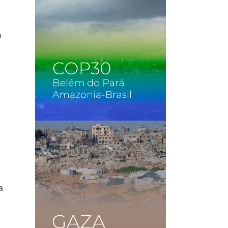
n
n
a