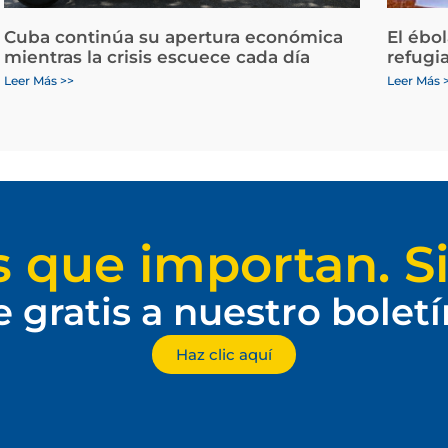
Cuba continúa su apertura económica
El ébo
mientras la crisis escuece cada día
refugi
Leer Más >>
Leer Más 
s que importan. Si
e gratis a nuestro bolet
Haz clic aquí