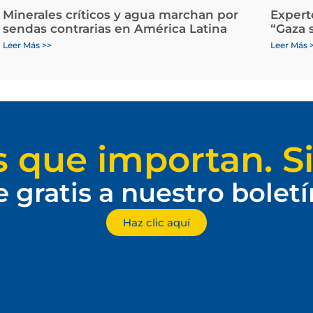
Minerales críticos y agua marchan por
Expert
sendas contrarias en América Latina
“Gaza 
Leer Más >>
Leer Más 
s que importan. Si
e gratis a nuestro bolet
Haz clic aquí