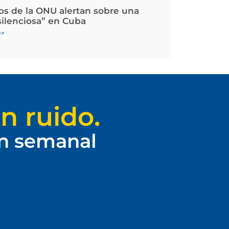
os de la ONU alertan sobre una
silenciosa” en Cuba
>>
n ruido.
ín semanal