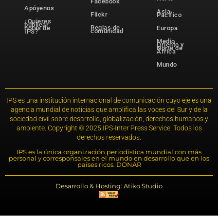
Facebook
Apóyenos
Asia-
Flickr
Pacífico
¿Quieres
publicar
Reglas de
notas de
Europa
comunidad
IPS?
Medio
Oriente y
Norte de
África
Mundo
IPS es una institución internacional de comunicación cuyo eje es una
agencia mundial de noticias que amplifica las voces del Sur y de la
sociedad civil sobre desarrollo, globalización, derechos humanos y
ambiente. Copyright © 2025 IPS-Inter Press Service. Todos los
derechos reservados.
IPS es la única organización periodística mundial con más
personal y corresponsales en el mundo en desarrollo que en los
países ricos. DONAR
Desarrollo & Hosting: Atiko.Studio