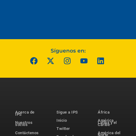
Síguenos en:
Acerca de
Sigue a IPS
África
IPS
Inicio
América
Nuestros
Latina y el
socios
Caribe
Twitter
Contáctenos
América del
Norte