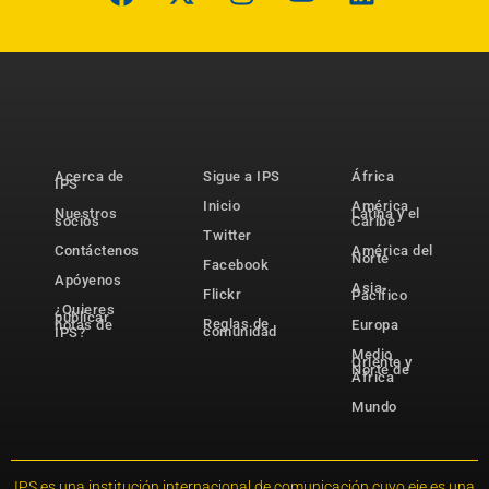
Acerca de
Sigue a IPS
África
IPS
Inicio
América
Nuestros
Latina y el
socios
Caribe
Twitter
Contáctenos
América del
Norte
Facebook
Apóyenos
Asia-
Flickr
Pacífico
¿Quieres
publicar
Reglas de
notas de
Europa
comunidad
IPS?
Medio
Oriente y
Norte de
África
Mundo
IPS es una institución internacional de comunicación cuyo eje es una