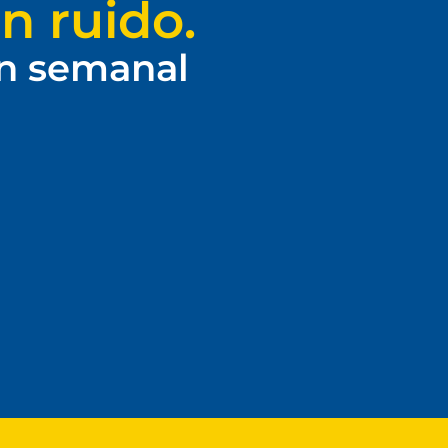
n ruido.
ín semanal