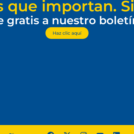
s que importan. Si
e gratis a nuestro bolet
Haz clic aquí