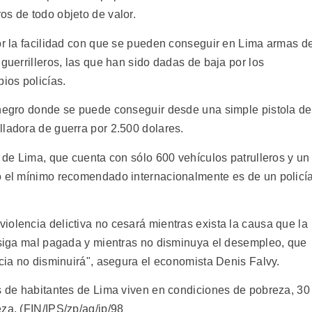
os de todo objeto de valor.
por la facilidad con que se pueden conseguir en Lima armas d
 guerrilleros, las que han sido dadas de baja por los
ios policías.
 negro donde se puede conseguir desde una simple pistola de
lladora de guerra por 2.500 dolares.
a de Lima, que cuenta con sólo 600 vehículos patrulleros y un
o el mínimo recomendado internacionalmente es de un policí
iolencia delictiva no cesará mientras exista la causa que la
a siga mal pagada y mientras no disminuya el desempleo, que
ncia no disminuirá", asegura el economista Denis Falvy.
es de habitantes de Lima viven en condiciones de pobreza, 30
za. (FIN/IPS/zp/ag/ip/98