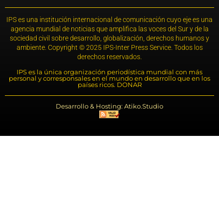
IPS es una institución internacional de comunicación cuyo eje es una
agencia mundial de noticias que amplifica las voces del Sur y de la
sociedad civil sobre desarrollo, globalización, derechos humanos y
ambiente. Copyright © 2025 IPS-Inter Press Service. Todos los
derechos reservados.
IPS es la única organización periodística mundial con más
personal y corresponsales en el mundo en desarrollo que en los
países ricos. DONAR
Desarrollo & Hosting: Atiko.Studio