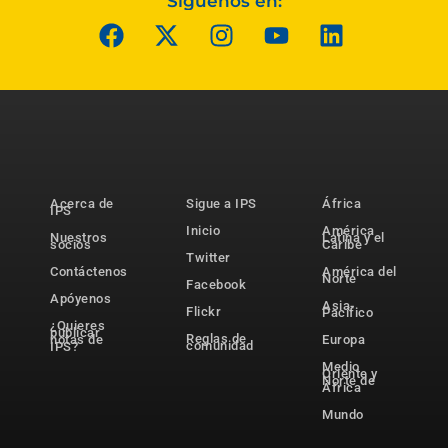
Síguenos en:
Acerca de
Sigue a IPS
África
IPS
Inicio
América
Nuestros
Latina y el
socios
Caribe
Twitter
Contáctenos
América del
Norte
Facebook
Apóyenos
Asia-
Flickr
Pacífico
¿Quieres
publicar
Reglas de
notas de
Europa
comunidad
IPS?
Medio
Oriente y
Norte de
África
Mundo