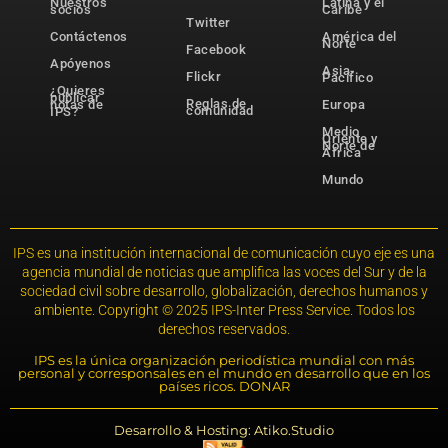
Nuestros
Latina y el
socios
Caribe
Twitter
Contáctenos
América del
Norte
Facebook
Apóyenos
Asia-
Flickr
Pacífico
¿Quieres
publicar
Reglas de
notas de
Europa
comunidad
IPS?
Medio
Oriente y
Norte de
África
Mundo
IPS es una institución internacional de comunicación cuyo eje es una
agencia mundial de noticias que amplifica las voces del Sur y de la
sociedad civil sobre desarrollo, globalización, derechos humanos y
ambiente. Copyright © 2025 IPS-Inter Press Service. Todos los
derechos reservados.
IPS es la única organización periodística mundial con más
personal y corresponsales en el mundo en desarrollo que en los
países ricos. DONAR
Desarrollo & Hosting: Atiko.Studio