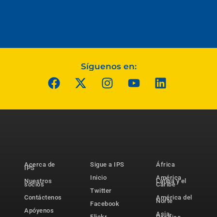
Síguenos en:
Acerca de
Sigue a IPS
África
IPS
Inicio
América
Nuestros
Latina y el
socios
Caribe
Twitter
Contáctenos
América del
Norte
Facebook
Apóyenos
Asia-
Flickr