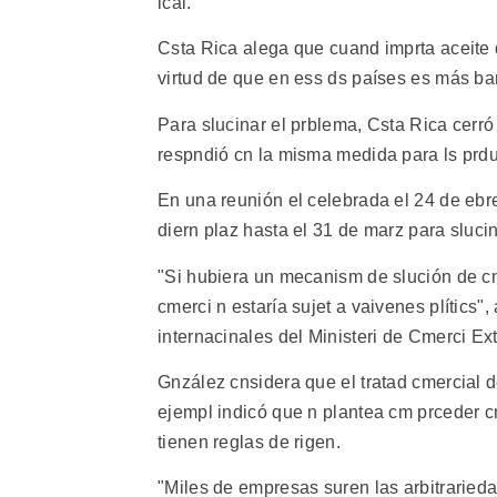
lcal.
Csta Rica alega que cuand imprta aceite d
virtud de que en ess ds países es más ba
Para slucinar el prblema, Csta Rica cerró
respndió cn la misma medida para ls prduc
En una reunión el celebrada el 24 de ebre
diern plaz hasta el 31 de marz para slucina
"Si hubiera un mecanism de slución de cn
cmerci n estaría sujet a vaivenes plítics"
internacinales del Ministeri de Cmerci Ext
Gnzález cnsidera que el tratad cmercial d
ejempl indicó que n plantea cm prceder cn 
tienen reglas de rigen.
"Miles de empresas suren las arbitraried