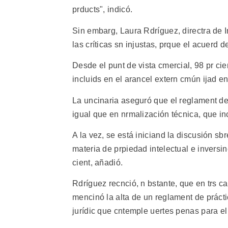
prducts", indicó.
Sin embarg, Laura Rdríguez, directra de I
las críticas sn injustas, prque el acuerd
Desde el punt de vista cmercial, 98 pr cie
incluids en el arancel extern cmún ijad e
La uncinaria aseguró que el reglament de n
igual que en nrmalización técnica, que inc
A la vez, se está iniciand la discusión s
materia de prpiedad intelectual e inversin
cient, añadió.
Rdríguez recnció, n bstante, que en trs 
mencinó la alta de un reglament de prácti
jurídic que cntemple uertes penas para e