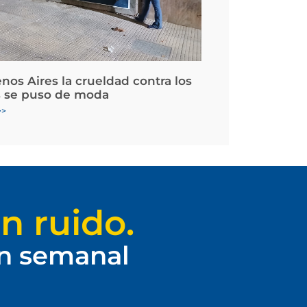
nos Aires la crueldad contra los
 se puso de moda
>>
n ruido.
ín semanal