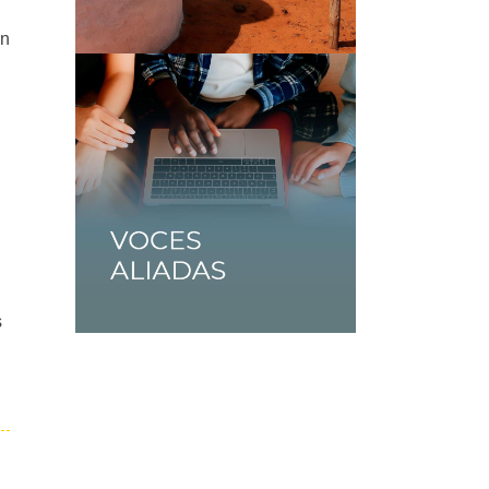
an
,
s