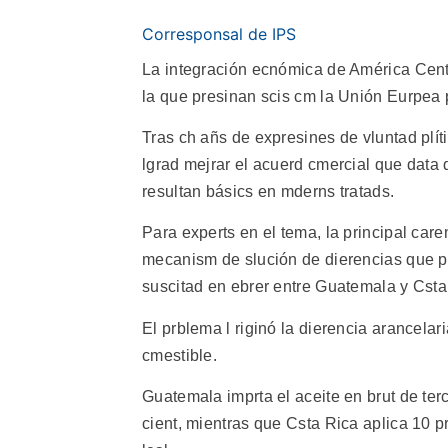
Corresponsal de IPS
La integración ecnómica de América Central
la que presinan scis cm la Unión Eurpea 
Tras ch añs de expresines de vluntad plí
lgrad mejrar el acuerd cmercial que data
resultan básics en mderns tratads.
Para experts en el tema, la principal care
mecanism de slución de dierencias que pe
suscitad en ebrer entre Guatemala y Csta R
El prblema l riginó la dierencia arancela
cmestible.
Guatemala imprta el aceite en brut de terc
cient, mientras que Csta Rica aplica 10 pr 