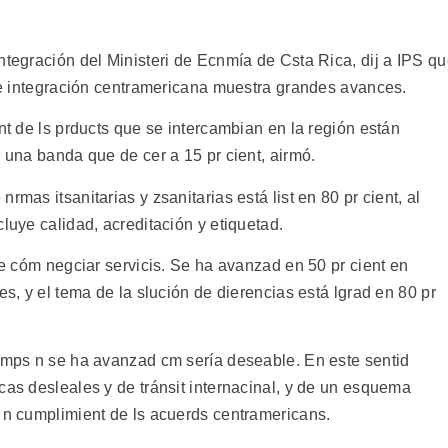
ntegración del Ministeri de Ecnmía de Csta Rica, dij a IPS q
 de integración centramericana muestra grandes avances.
nt de ls prducts que se intercambian en la región están
n una banda que de cer a 15 pr cient, airmó.
rmas itsanitarias y zsanitarias está list en 80 pr cient, al
luye calidad, acreditación y etiquetad.
bre cóm negciar servicis. Se ha avanzad en 50 pr cient en
es, y el tema de la slución de dierencias está lgrad en 80 pr
camps n se ha avanzad cm sería deseable. En este sentid
cas desleales y de tránsit internacinal, y de un esquema
l n cumplimient de ls acuerds centramericans.