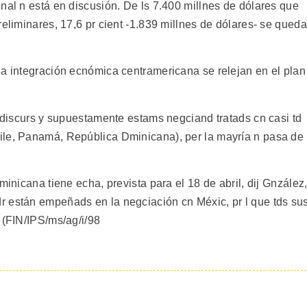
nal n está en discusión. De ls 7.400 millnes de dólares que
reliminares, 17,6 pr cient -1.839 millnes de dólares- se qued
la integración ecnómica centramericana se relejan en el plan
l discurs y supuestamente estams negciand tratads cn casi td
ile, Panamá, República Dminicana), per la mayría n pasa de
minicana tiene echa, prevista para el 18 de abril, dij Gnzález
 están empeñads en la negciación cn Méxic, pr l que tds su
 (FIN/IPS/ms/ag/i/98