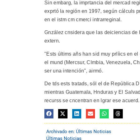
Sin embarg, la imprtancia del mercad regi
exprtó la región en 1997, según cálculs p
en el istm cm cmerci intrarreginal.
Gnzález cnsidera que las deiciencias de 
extern.
"Ests últims añs han sid muy prlíics en e
el mund (Mercsur, Clmbia, Venezuela, Ch
ser una intención", airmó.
De tds ests tratads, sól el de República D
mientras Guatemala, Hnduras y El Salvadr
recurss se cncentran en lgrar ese acuerd.
Archivado en:
Últimas Noticias
Últimas Noticias