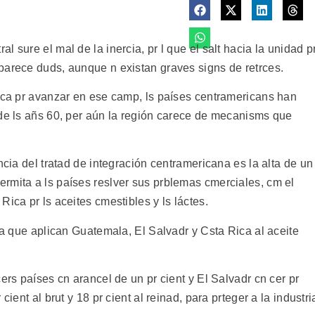
 sure el mal de la inercia, pr l que el salt hacia la unidad p
parece duds, aunque n existan graves signs de retrces.
tica pr avanzar en ese camp, ls países centramericans han
 de ls añs 60, per aún la región carece de mecanisms que
ncia del tratad de integración centramericana es la alta de un
rmita a ls países reslver sus prblemas cmerciales, cm el
ica pr ls aceites cmestibles y ls láctes.
ria que aplican Guatemala, El Salvadr y Csta Rica al aceite
ers países cn arancel de un pr cient y El Salvadr cn cer pr
cient al brut y 18 pr cient al reinad, para prteger a la industri