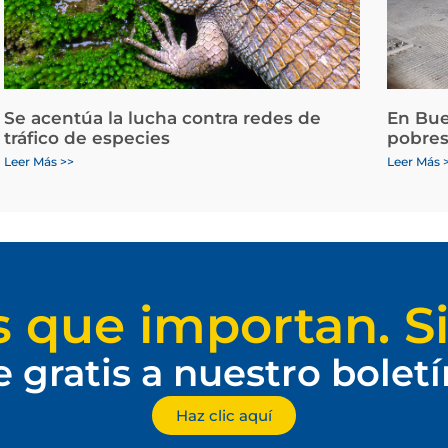
Se acentúa la lucha contra redes de
En Bue
tráfico de especies
pobres
Leer Más >>
Leer Más 
s que importan. Si
e gratis a nuestro bolet
Haz clic aquí