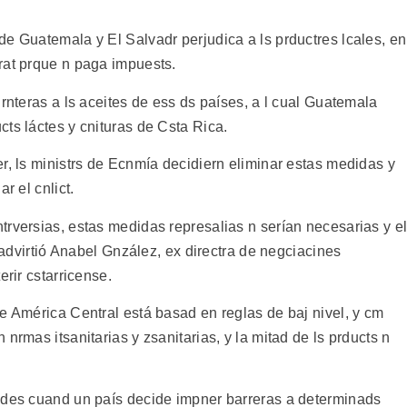
e Guatemala y El Salvadr perjudica a ls prductres lcales, en
rat prque n paga impuests.
 rnteras a ls aceites de ess ds países, a l cual Guatemala
ts láctes y cnituras de Csta Rica.
r, ls ministrs de Ecnmía decidiern eliminar estas medidas y
r el cnlict.
trversias, estas medidas represalias n serían necesarias y e
, advirtió Anabel Gnzález, ex directra de negciacines
erir cstarricense.
e América Central está basad en reglas de baj nivel, y cm
nrmas itsanitarias y zsanitarias, y la mitad de ls prducts n
ades cuand un país decide impner barreras a determinads