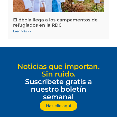
El ébola llega a los campamentos de
refugiados en la RDC
Leer Más >>
Noticias que importan.
Sin ruido.
Suscríbete gratis a
nuestro boletín
semanal
Haz clic aquí