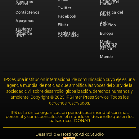
Nuestros
Latina y el
socios
Caribe
Twitter
Contáctenos
América del
Norte
Facebook
Apóyenos
Asia-
Flickr
Pacífico
¿Quieres
publicar
Reglas de
notas de
Europa
comunidad
IPS?
Medio
Oriente y
Norte de
África
Mundo
IPS es una institución internacional de comunicación cuyo eje es una
agencia mundial de noticias que amplifica las voces del Sur y de la
sociedad civil sobre desarrollo, globalización, derechos humanos y
ambiente. Copyright © 2025 IPS-Inter Press Service. Todos los
derechos reservados.
IPS es la única organización periodística mundial con más
personal y corresponsales en el mundo en desarrollo que en los
países ricos. DONAR
Desarrollo & Hosting: Atiko.Studio