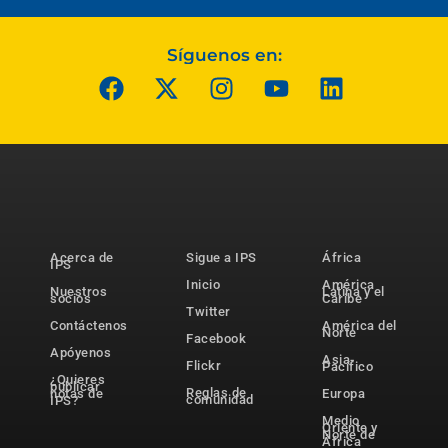
Síguenos en:
Acerca de
Sigue a IPS
África
IPS
Inicio
América
Nuestros
Latina y el
socios
Caribe
Twitter
Contáctenos
América del
Norte
Facebook
Apóyenos
Asia-
Flickr
Pacífico
¿Quieres
publicar
Reglas de
notas de
Europa
comunidad
IPS?
Medio
Oriente y
Norte de
África