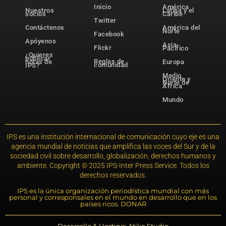
Inicio
América
Nuestros
Latina y el
socios
Caribe
Twitter
Contáctenos
América del
Norte
Facebook
Apóyenos
Asia-
Flickr
Pacífico
¿Quieres
publicar
Reglas de
notas de
Europa
comunidad
IPS?
Medio
Oriente y
Norte de
África
Mundo
IPS es una institución internacional de comunicación cuyo eje es una
agencia mundial de noticias que amplifica las voces del Sur y de la
sociedad civil sobre desarrollo, globalización, derechos humanos y
ambiente. Copyright © 2025 IPS-Inter Press Service. Todos los
derechos reservados.
IPS es la única organización periodística mundial con más
personal y corresponsales en el mundo en desarrollo que en los
países ricos. DONAR
Desarrollo & Hosting: Atiko.Studio