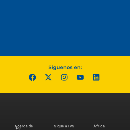
Síguenos en:
Acerca de
Sigue a IPS
África
IPS