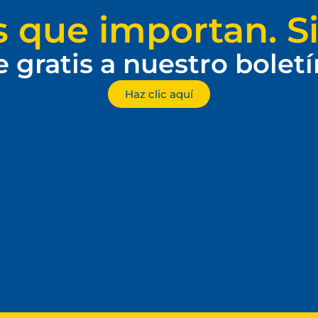
s que importan. Si
e gratis a nuestro bolet
Haz clic aquí