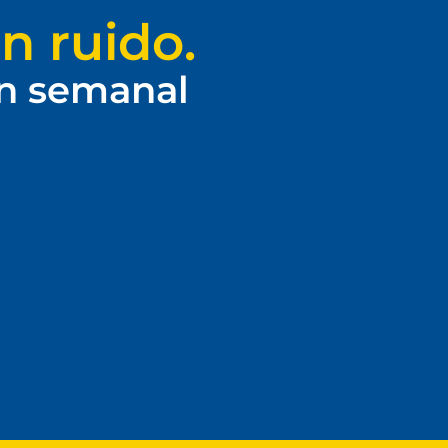
n ruido.
ín semanal