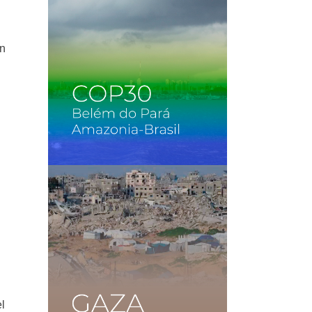
an
el