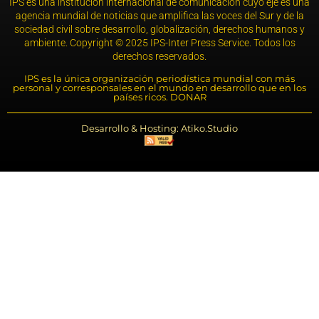
IPS es una institución internacional de comunicación cuyo eje es una
agencia mundial de noticias que amplifica las voces del Sur y de la
sociedad civil sobre desarrollo, globalización, derechos humanos y
ambiente. Copyright © 2025 IPS-Inter Press Service. Todos los
derechos reservados.
IPS es la única organización periodística mundial con más
personal y corresponsales en el mundo en desarrollo que en los
países ricos. DONAR
Desarrollo & Hosting: Atiko.Studio