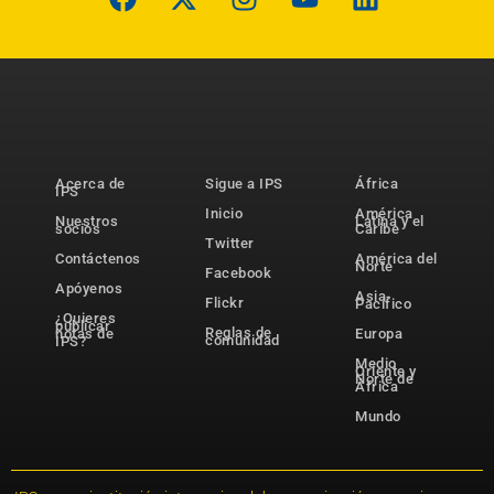
Acerca de
Sigue a IPS
África
IPS
Inicio
América
Nuestros
Latina y el
socios
Caribe
Twitter
Contáctenos
América del
Norte
Facebook
Apóyenos
Asia-
Flickr
Pacífico
¿Quieres
publicar
Reglas de
notas de
Europa
comunidad
IPS?
Medio
Oriente y
Norte de
África
Mundo