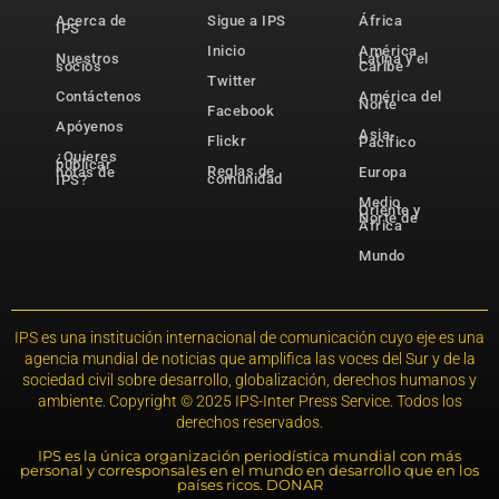
Acerca de
Sigue a IPS
África
IPS
Inicio
América
Nuestros
Latina y el
socios
Caribe
Twitter
Contáctenos
América del
Norte
Facebook
Apóyenos
Asia-
Flickr
Pacífico
¿Quieres
publicar
Reglas de
notas de
Europa
comunidad
IPS?
Medio
Oriente y
Norte de
África
Mundo
IPS es una institución internacional de comunicación cuyo eje es una
agencia mundial de noticias que amplifica las voces del Sur y de la
sociedad civil sobre desarrollo, globalización, derechos humanos y
ambiente. Copyright © 2025 IPS-Inter Press Service. Todos los
derechos reservados.
IPS es la única organización periodística mundial con más
personal y corresponsales en el mundo en desarrollo que en los
países ricos. DONAR