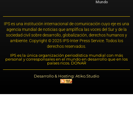
Mundo
IPS es una institución internacional de comunicación cuyo eje es una
agencia mundial de noticias que amplifica las voces del Sur y de la
sociedad civil sobre desarrollo, globalización, derechos humanos y
ambiente. Copyright © 2025 IPS-Inter Press Service. Todos los
derechos reservados.
IPS es la única organización periodística mundial con más
personal y corresponsales en el mundo en desarrollo que en los
países ricos. DONAR
Desarrollo & Hosting: Atiko.Studio