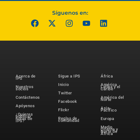
Síguenos en:
Acerca de
Sigue a IPS
África
IPS
Inicio
América
Nuestros
Latina y el
socios
Caribe
Twitter
Contáctenos
América del
Norte
Facebook
Apóyenos
Asia-
Flickr
Pacífico
¿Quieres
publicar
Reglas de
notas de
Europa
comunidad
IPS?
Medio
Oriente y
Norte de
África