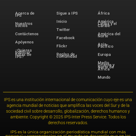
Acerca de
Sigue a IPS
África
IPS
Inicio
América
Nuestros
Latina y el
socios
Caribe
Twitter
Contáctenos
América del
Norte
Facebook
Apóyenos
Asia-
Flickr
Pacífico
¿Quieres
publicar
Reglas de
notas de
Europa
comunidad
IPS?
Medio
Oriente y
Norte de
África
Mundo
IPS es una institución internacional de comunicación cuyo eje es una
agencia mundial de noticias que amplifica las voces del Sur y de la
sociedad civil sobre desarrollo, globalización, derechos humanos y
ambiente. Copyright © 2025 IPS-Inter Press Service. Todos los
derechos reservados.
IPS es la única organización periodística mundial con más
personal y corresponsales en el mundo en desarrollo que en los