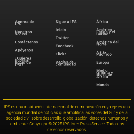
Acerca de
Sigue a IPS
África
IPS
Inicio
América
Nuestros
Latina y el
socios
Caribe
Twitter
Contáctenos
América del
Norte
Facebook
Apóyenos
Asia-
Flickr
Pacífico
¿Quieres
publicar
Reglas de
notas de
Europa
comunidad
IPS?
Medio
Oriente y
Norte de
África
Mundo
IPS es una institución internacional de comunicación cuyo eje es una
agencia mundial de noticias que amplifica las voces del Sur y de la
sociedad civil sobre desarrollo, globalización, derechos humanos y
ambiente. Copyright © 2025 IPS-Inter Press Service. Todos los
derechos reservados.