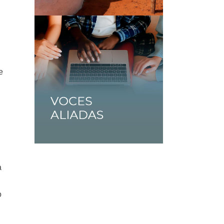
e
a
o