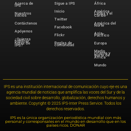
Acerca de
Sigue a IPS
África
IPS
Inicio
América
Nuestros
Latina y el
socios
Caribe
Twitter
Contáctenos
América del
Norte
Facebook
Apóyenos
Asia-
Flickr
Pacífico
¿Quieres
publicar
Reglas de
notas de
Europa
comunidad
IPS?
Medio
Oriente y
Norte de
África
Mundo
IPS es una institución internacional de comunicación cuyo eje es una
agencia mundial de noticias que amplifica las voces del Sur y de la
sociedad civil sobre desarrollo, globalización, derechos humanos y
ambiente. Copyright © 2025 IPS-Inter Press Service. Todos los
derechos reservados.
IPS es la única organización periodística mundial con más
personal y corresponsales en el mundo en desarrollo que en los
países ricos. DONAR