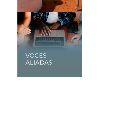
.
.
i