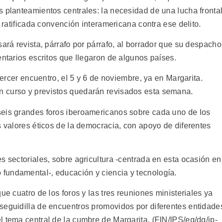
s planteamientos centrales: la necesidad de una lucha fronta
a ratificada convención interamericana contra ese delito.
sará revista, párrafo por párrafo, al borrador que su despacho
entarios escritos que llegaron de algunos países.
 tercer encuentro, el 5 y 6 de noviembre, ya en Margarita.
 curso y previstos quedarán revisados esta semana.
seis grandes foros iberoamericanos sobre cada uno de los
s valores éticos de la democracia, con apoyo de diferentes
s sectoriales, sobre agricultura -centrada en esta ocasión en
fundamental-, educación y ciencia y tecnología.
ue cuatro de los foros y las tres reuniones ministeriales ya
seguidilla de encuentros promovidos por diferentes entidade
 tema central de la cumbre de Margarita. (FIN/IPS/eg/dg/ip-