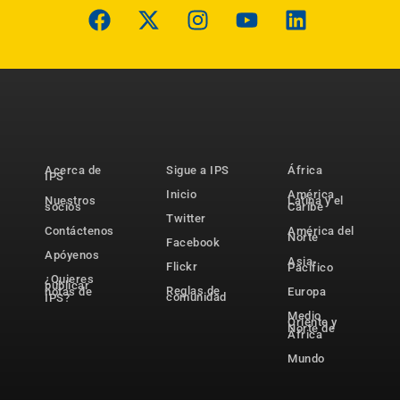
Acerca de
Sigue a IPS
África
IPS
Inicio
América
Nuestros
Latina y el
socios
Caribe
Twitter
Contáctenos
América del
Norte
Facebook
Apóyenos
Asia-
Flickr
Pacífico
¿Quieres
publicar
Reglas de
notas de
Europa
comunidad
IPS?
Medio
Oriente y
Norte de
África
Mundo