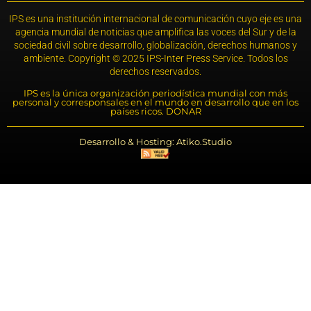
IPS es una institución internacional de comunicación cuyo eje es una
agencia mundial de noticias que amplifica las voces del Sur y de la
sociedad civil sobre desarrollo, globalización, derechos humanos y
ambiente. Copyright © 2025 IPS-Inter Press Service. Todos los
derechos reservados.
IPS es la única organización periodística mundial con más
personal y corresponsales en el mundo en desarrollo que en los
países ricos. DONAR
Desarrollo & Hosting: Atiko.Studio