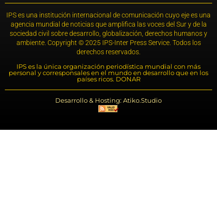
IPS es una institución internacional de comunicación cuyo eje es una
agencia mundial de noticias que amplifica las voces del Sur y de la
sociedad civil sobre desarrollo, globalización, derechos humanos y
ambiente. Copyright © 2025 IPS-Inter Press Service. Todos los
derechos reservados.
IPS es la única organización periodística mundial con más
personal y corresponsales en el mundo en desarrollo que en los
países ricos. DONAR
Desarrollo & Hosting: Atiko.Studio