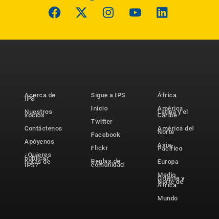
Acerca de
Sigue a IPS
África
IPS
Inicio
América
Nuestros
Latina y el
socios
Caribe
Twitter
Contáctenos
América del
Norte
Facebook
Apóyenos
Asia-
Flickr
Pacífico
¿Quieres
publicar
Reglas de
notas de
Europa
comunidad
IPS?
Medio
Oriente y
Norte de
África
Mundo