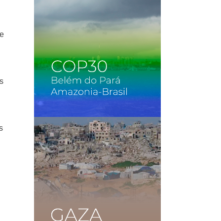
de
s
s