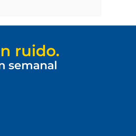
n ruido.
ín semanal