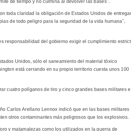
mite de tiempo y no culmina al devolver las bases".
on toda claridad la obligación de Estados Unidos de entrega
mpias de todo peligro para la seguridad de la vida humana",
 responsabilidad del gobierno exigir el cumplimiento estric
tados Unidos, sólo el saneamiento del material tóxico
ington está cerrando en su propio territorio cuesta unos 100
 cuatro políganos de tiro y cinco grandes bases militares 
ño Carlos Arellano Lennox indicó que en las bases militares
ten otros contaminantes más peligrosos que los explosivos.
foro y matamalezas como los utilizados en la guerra de