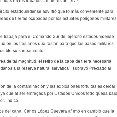
pladas en los tratados canaleros de 1977.
ército estadounidense advirtió que lo más conveniente para
eas de tierras ocupadas por los actuales polígonos militares
ue trabaja para el Comando Sur del ejército estadounidense
que en los tres años que restan para que las bases militares
osible su saneamiento.
a de tal magnitud, el retiro de la capa de tierra necesaria
 daños a la reserva natural selvática", subrayó Preciado al
ón de la contaminación y las explosiones fortuitas es cercar
l, ya que al ser entregada por Estados Unidos todo queda baj
", indicó.
os del canal Carlos López Guevara afirmó en cambio que la