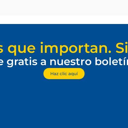
s que importan. Si
e gratis a nuestro bolet
Haz clic aquí