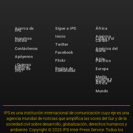
Acerca de
Sigue a IPS
África
IPS
Inicio
América
Nuestros
Latina y el
socios
Caribe
Twitter
Contáctenos
América del
Norte
Facebook
Apóyenos
Asia-
Flickr
Pacífico
¿Quieres
publicar
Reglas de
notas de
Europa
comunidad
IPS?
Medio
Oriente y
Norte de
África
Mundo
IPS es una institución internacional de comunicación cuyo eje es una
agencia mundial de noticias que amplifica las voces del Sur y de la
sociedad civil sobre desarrollo, globalización, derechos humanos y
ambiente. Copyright © 2025 IPS-Inter Press Service. Todos los