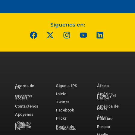
Síguenos en:
Acerca de
Sigue a IPS
África
IPS
Inicio
América
Nuestros
Latina y el
socios
Caribe
Twitter
Contáctenos
América del
Norte
Facebook
Apóyenos
Asia-
Flickr
Pacífico
¿Quieres
publicar
Reglas de
notas de
Europa
comunidad
IPS?
Medio