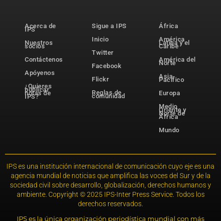
Acerca de
Sigue a IPS
África
IPS
Inicio
América
Nuestros
Latina y el
socios
Caribe
Twitter
Contáctenos
América del
Norte
Facebook
Apóyenos
Asia-
Flickr
Pacífico
¿Quieres
publicar
Reglas de
notas de
Europa
comunidad
IPS?
Medio
Oriente y
Norte de
África
Mundo
IPS es una institución internacional de comunicación cuyo eje es una
agencia mundial de noticias que amplifica las voces del Sur y de la
sociedad civil sobre desarrollo, globalización, derechos humanos y
ambiente. Copyright © 2025 IPS-Inter Press Service. Todos los
derechos reservados.
IPS es la única organización periodística mundial con más