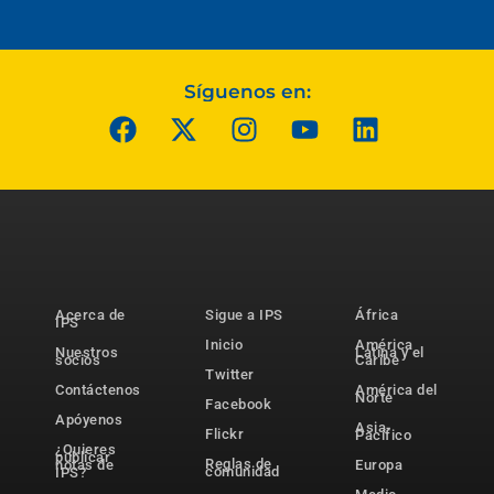
Síguenos en:
Acerca de
Sigue a IPS
África
IPS
Inicio
América
Nuestros
Latina y el
socios
Caribe
Twitter
Contáctenos
América del
Norte
Facebook
Apóyenos
Asia-
Flickr
Pacífico
¿Quieres
publicar
Reglas de
notas de
Europa
comunidad
IPS?