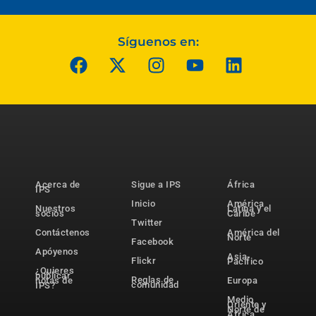
Síguenos en:
Acerca de
Sigue a IPS
África
IPS
Inicio
América
Nuestros
Latina y el
socios
Caribe
Twitter
Contáctenos
América del
Norte
Facebook
Apóyenos
Asia-
Flickr
Pacífico
¿Quieres
publicar
Reglas de
notas de
Europa
comunidad
IPS?
Medio
Oriente y
Norte de
África