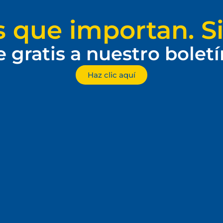
s que importan. Si
e gratis a nuestro bolet
Haz clic aquí