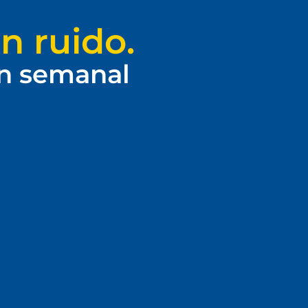
n ruido.
ín semanal