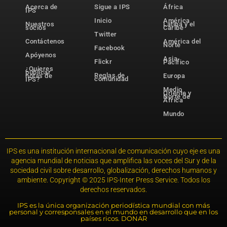
Acerca de
Sigue a IPS
África
IPS
Inicio
América
Nuestros
Latina y el
socios
Caribe
Twitter
Contáctenos
América del
Norte
Facebook
Apóyenos
Asia-
Flickr
Pacífico
¿Quieres
publicar
Reglas de
notas de
Europa
comunidad
IPS?
Medio
Oriente y
Norte de
África
Mundo
IPS es una institución internacional de comunicación cuyo eje es una
agencia mundial de noticias que amplifica las voces del Sur y de la
sociedad civil sobre desarrollo, globalización, derechos humanos y
ambiente. Copyright © 2025 IPS-Inter Press Service. Todos los
derechos reservados.
IPS es la única organización periodística mundial con más
personal y corresponsales en el mundo en desarrollo que en los
países ricos. DONAR