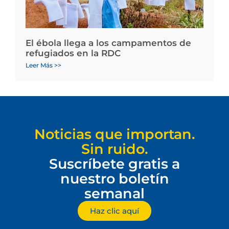
El ébola llega a los campamentos de
refugiados en la RDC
Leer Más >>
Noticias que importan.
Sin ruido.
Suscríbete gratis a
nuestro boletín
semanal
Haz clic aquí