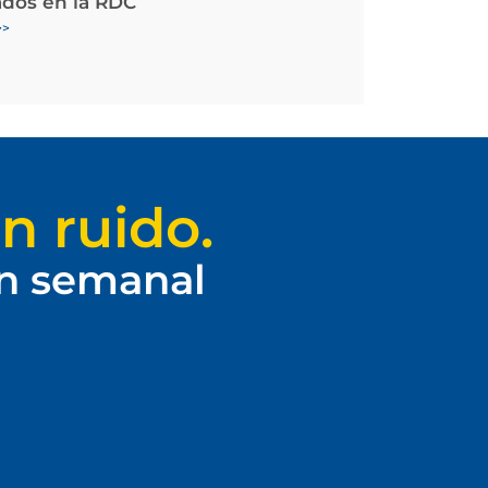
ados en la RDC
>>
n ruido.
ín semanal