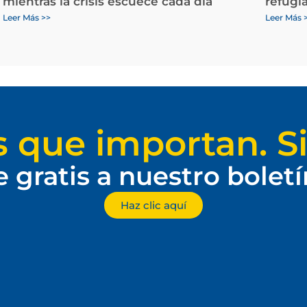
mientras la crisis escuece cada día
refugi
Leer Más >>
Leer Más 
s que importan. Si
e gratis a nuestro bolet
Haz clic aquí