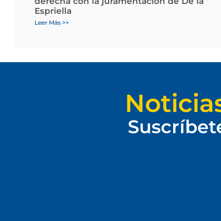
derecha con la juramentación de De la
Espriella
Leer Más >>
Noticia
Suscríbet