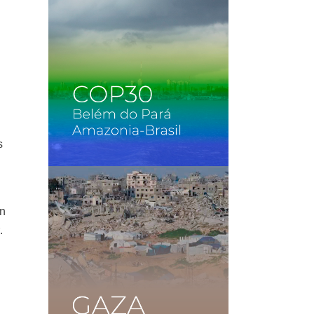
s
en
.