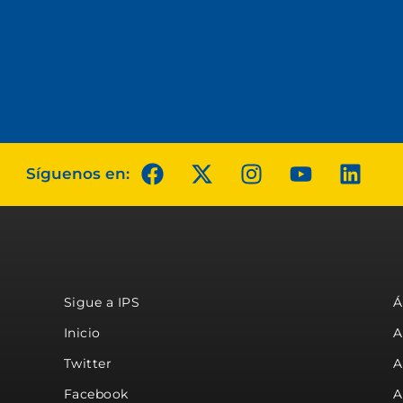
Síguenos en:
Sigue a IPS
Á
Inicio
A
Twitter
A
Facebook
A