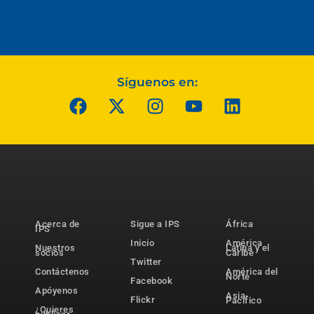
Síguenos en:
Acerca de
Sigue a IPS
África
IPS
Inicio
América
Nuestros
Latina y el
socios
Caribe
Twitter
Contáctenos
América del
Norte
Facebook
Apóyenos
Asia-
Flickr
Pacífico
¿Quieres