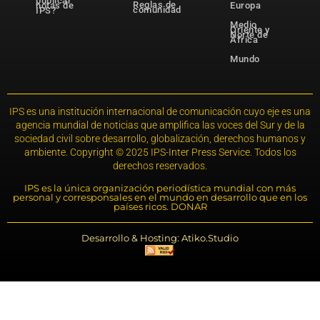
publicar
Reglas de
notas de
Europa
comunidad
IPS?
Medio
Oriente y
Norte de
África
Mundo
IPS es una institución internacional de comunicación cuyo eje es una
agencia mundial de noticias que amplifica las voces del Sur y de la
sociedad civil sobre desarrollo, globalización, derechos humanos y
ambiente. Copyright © 2025 IPS-Inter Press Service. Todos los
derechos reservados.
IPS es la única organización periodística mundial con más
personal y corresponsales en el mundo en desarrollo que en los
países ricos. DONAR
Desarrollo & Hosting: Atiko.Studio