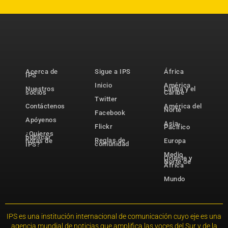
Acerca de
Sigue a IPS
África
IPS
Inicio
América
Nuestros
Latina y el
socios
Caribe
Twitter
Contáctenos
América del
Norte
Facebook
Apóyenos
Asia-
Flickr
Pacífico
¿Quieres
publicar
Reglas de
notas de
Europa
comunidad
IPS?
Medio
Oriente y
Norte de
África
Mundo
IPS es una institución internacional de comunicación cuyo eje es una
agencia mundial de noticias que amplifica las voces del Sur y de la