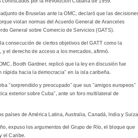
s confiscados por la Revolución Cubana de 1959.
 adjunto de Bruselas ante la OMC, declaró que las decisione
orque violan normas del Acuerdo General de Aranceles
rdo General sobre Comercio de Servicios (GATS).
a consecución de ciertos objetivos del GATT como la
, y el derecho de acceso a los mercados, afirmó.
MC, Booth Gardner, replicó que la ley en discusión fue
 rápida hacia la democracia" en la isla caribeña.
ba "sorprendido y preocupado" que sus "amigos europeos"
ítica exterior sobre Cuba", ante un foro multilateral de
s países de América Latina, Australia, Canadá, India y Suiza
iño, expuso los argumentos del Grupo de Río, el bloque que
y el Caribe.