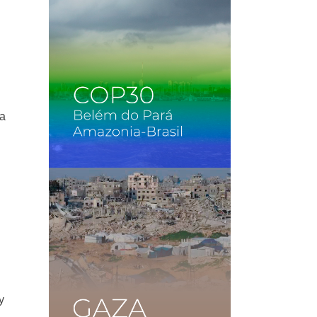
la
.
y