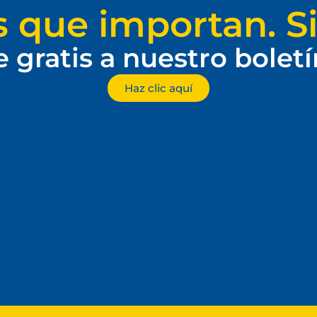
s que importan. Si
e gratis a nuestro bolet
Haz clic aquí