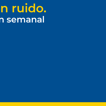
n ruido.
ín semanal