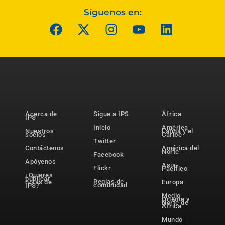
Síguenos en:
Acerca de
Sigue a IPS
África
IPS
Inicio
América
Nuestros
Latina y el
socios
Caribe
Twitter
Contáctenos
América del
Norte
Facebook
Apóyenos
Asia-
Flickr
Pacífico
¿Quieres
publicar
Reglas de
notas de
Europa
comunidad
IPS?
Medio
Oriente y
Norte de
África
Mundo