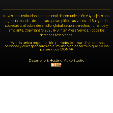
IPS es una institución internacional de comunicación cuyo eje es una
agencia mundial de noticias que amplifica las voces del Sur y de la
sociedad civil sobre desarrollo, globalización, derechos humanos y
ambiente. Copyright © 2025 IPS-Inter Press Service. Todos los
derechos reservados.
IPS es la única organización periodística mundial con más
personal y corresponsales en el mundo en desarrollo que en los
países ricos. DONAR
Desarrollo & Hosting: Atiko.Studio