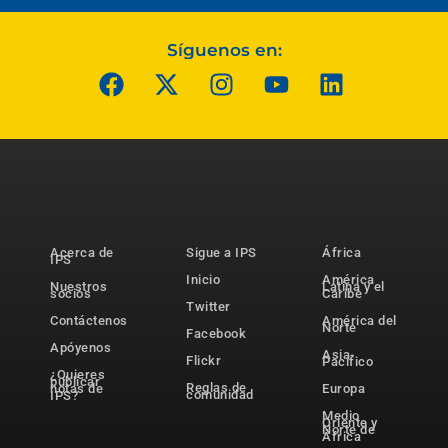
Síguenos en:
Acerca de
Sigue a IPS
África
IPS
Inicio
América
Nuestros
Latina y el
socios
Caribe
Twitter
Contáctenos
América del
Norte
Facebook
Apóyenos
Asia-
Flickr
Pacífico
¿Quieres
publicar
Reglas de
notas de
Europa
comunidad
IPS?
Medio
Oriente y
Norte de
África