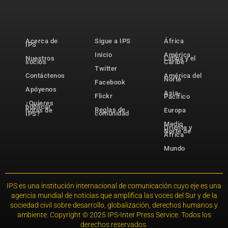
Acerca de
Sigue a IPS
África
IPS
Inicio
América
Nuestros
Latina y el
socios
Caribe
Twitter
Contáctenos
América del
Norte
Facebook
Apóyenos
Asia-
Flickr
Pacífico
¿Quieres
publicar
Reglas de
notas de
Europa
comunidad
IPS?
Medio
Oriente y
Norte de
África
Mundo
IPS es una institución internacional de comunicación cuyo eje es una
agencia mundial de noticias que amplifica las voces del Sur y de la
sociedad civil sobre desarrollo, globalización, derechos humanos y
ambiente. Copyright © 2025 IPS-Inter Press Service. Todos los
derechos reservados.