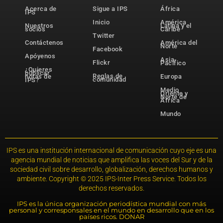
Acerca de
Sigue a IPS
África
IPS
Inicio
América
Nuestros
Latina y el
socios
Caribe
Twitter
Contáctenos
América del
Norte
Facebook
Apóyenos
Asia-
Flickr
Pacífico
¿Quieres
publicar
Reglas de
notas de
Europa
comunidad
IPS?
Medio
Oriente y
Norte de
África
Mundo
IPS es una institución internacional de comunicación cuyo eje es una
agencia mundial de noticias que amplifica las voces del Sur y de la
sociedad civil sobre desarrollo, globalización, derechos humanos y
ambiente. Copyright © 2025 IPS-Inter Press Service. Todos los
derechos reservados.
IPS es la única organización periodística mundial con más
personal y corresponsales en el mundo en desarrollo que en los
países ricos. DONAR