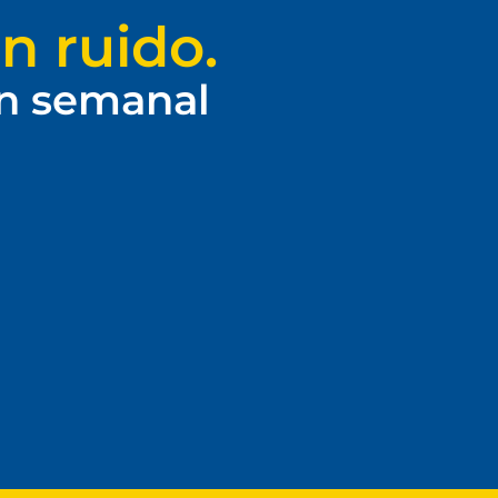
n ruido.
ín semanal