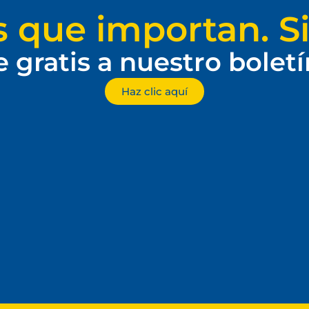
s que importan. Si
e gratis a nuestro bolet
Haz clic aquí