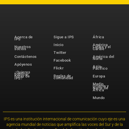
Acerca de
Sigue a IPS
África
IPS
Inicio
América
Nuestros
Latina y el
socios
Caribe
Twitter
Contáctenos
América del
Norte
Facebook
Apóyenos
Asia-
Flickr
Pacífico
¿Quieres
publicar
Reglas de
notas de
Europa
comunidad
IPS?
Medio
Oriente y
Norte de
África
Mundo
IPS es una institución internacional de comunicación cuyo eje es una
agencia mundial de noticias que amplifica las voces del Sur y de la