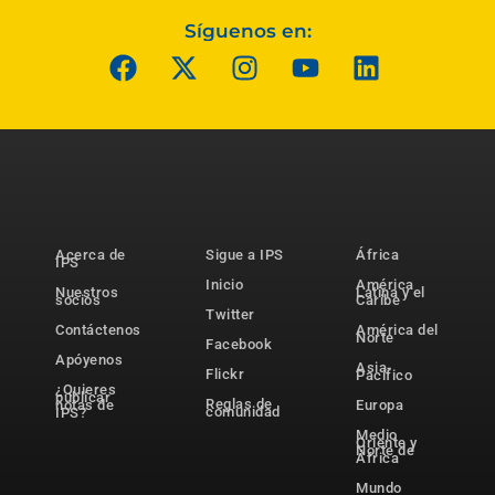
Síguenos en:
Acerca de
Sigue a IPS
África
IPS
Inicio
América
Nuestros
Latina y el
socios
Caribe
Twitter
Contáctenos
América del
Norte
Facebook
Apóyenos
Asia-
Flickr
Pacífico
¿Quieres
publicar
Reglas de
notas de
Europa
comunidad
IPS?
Medio
Oriente y
Norte de
África
Mundo