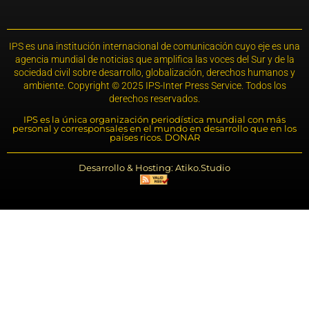
IPS es una institución internacional de comunicación cuyo eje es una
agencia mundial de noticias que amplifica las voces del Sur y de la
sociedad civil sobre desarrollo, globalización, derechos humanos y
ambiente. Copyright © 2025 IPS-Inter Press Service. Todos los
derechos reservados.
IPS es la única organización periodística mundial con más
personal y corresponsales en el mundo en desarrollo que en los
países ricos. DONAR
Desarrollo & Hosting: Atiko.Studio