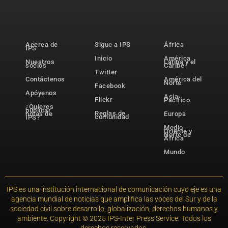
Acerca de
Sigue a IPS
África
IPS
Inicio
América
Nuestros
Latina y el
socios
Caribe
Twitter
Contáctenos
América del
Norte
Facebook
Apóyenos
Asia-
Flickr
Pacífico
¿Quieres
publicar
Reglas de
notas de
Europa
comunidad
IPS?
Medio
Oriente y
Norte de
África
Mundo
IPS es una institución internacional de comunicación cuyo eje es una
agencia mundial de noticias que amplifica las voces del Sur y de la
sociedad civil sobre desarrollo, globalización, derechos humanos y
ambiente. Copyright © 2025 IPS-Inter Press Service. Todos los